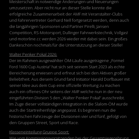
Meisterschaft in notwendige Änderungen und Neuerungen
umzusetzen. Aber nicht nur an dieser Stelle konnte die
erfolgreiche Zusammenarbeit der AMF mit Veranstalter-Clubs
und Fahrervertreter Gerhard Nell fortgesetzt werden, denn auch
die langjährigen Sponsoren und Partner Pirelli, Jansen
Competition, RS-Motorsport, Dullinger Fahrwerkstechnik, Vollgas!
und motorline.cc werden 2026 wieder mit dabei sein. Ein großes
Dankeschön nochmals für die Unterstützung an dieser Stelle!
Walter Penker Pokal 2026:
Der im Rahmen ausgewählter ÖM-Läufe ausgetragene „Formel
Ford 1600 Cup Austria“ hat sich seit seinem Start 2023 als echte
Bereicherung erwiesen und erfreut sich bei den Aktiven großer
Beliebtheit. Aus diesem Grund fand Initiator Harald Dorfbauer mit
seiner Idee aus dem Cup eine offizielle Wertung zu machen
auch ein offenes Ohr seitens der AMF welche nun in der neu
eingeführten Division 5 den „Walter Penker Pokal“ ausschreibt.
Im Zuge dieser vollständigen Integration in die Slalom-ÖM wurde
auch die Startreihenfolge angepasst. Es beginnen nun die
historischen Fahrzeuge der Divisionen vier und fünf, gefolgt von
den Gruppen Street, Sport und Race.
Klasseneinteilung Gruppe Sport:
Wie vom Kommissionsvorsitzenden bei der Gesamtsiegerehrung