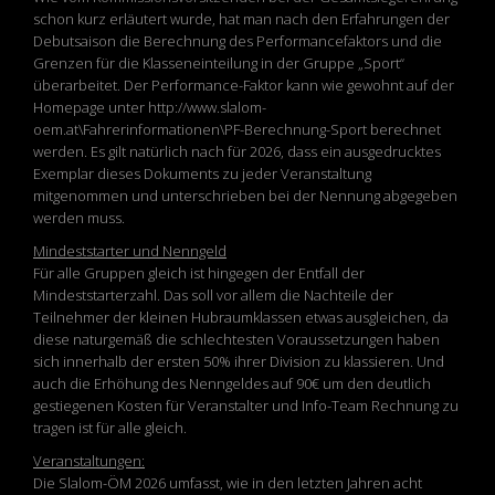
schon kurz erläutert wurde, hat man nach den Erfahrungen der
Debutsaison die Berechnung des Performancefaktors und die
Grenzen für die Klasseneinteilung in der Gruppe „Sport“
überarbeitet. Der Performance-Faktor kann wie gewohnt auf der
Homepage unter http://www.slalom-
oem.at\Fahrerinformationen\PF-Berechnung-Sport berechnet
werden. Es gilt natürlich nach für 2026, dass ein ausgedrucktes
Exemplar dieses Dokuments zu jeder Veranstaltung
mitgenommen und unterschrieben bei der Nennung abgegeben
werden muss.
Mindeststarter und Nenngeld
Für alle Gruppen gleich ist hingegen der Entfall der
Mindeststarterzahl. Das soll vor allem die Nachteile der
Teilnehmer der kleinen Hubraumklassen etwas ausgleichen, da
diese naturgemäß die schlechtesten Voraussetzungen haben
sich innerhalb der ersten 50% ihrer Division zu klassieren. Und
auch die Erhöhung des Nenngeldes auf 90€ um den deutlich
gestiegenen Kosten für Veranstalter und Info-Team Rechnung zu
tragen ist für alle gleich.
Veranstaltungen:
Die Slalom-ÖM 2026 umfasst, wie in den letzten Jahren acht